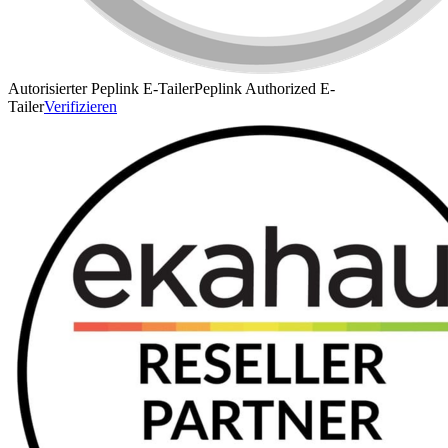
Autorisierter Peplink E-Tailer
Peplink Authorized E-
Tailer
Verifizieren