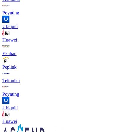
Poynting
Ubiquiti
Huawei
Ekahau
Peplink
Teltonika
Poynting
Ubiquiti
Huawei