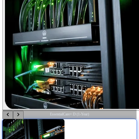
EssentialCare+ D (1-Year)