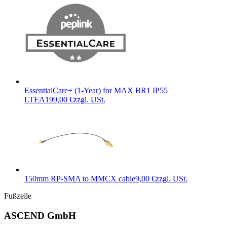
EssentialCare+ (1-Year) for MAX BR1 IP55
LTEA
199,00 €
zzgl. USt.
150mm RP-SMA to MMCX cable
9,00 €
zzgl. USt.
Fußzeile
ASCEND GmbH