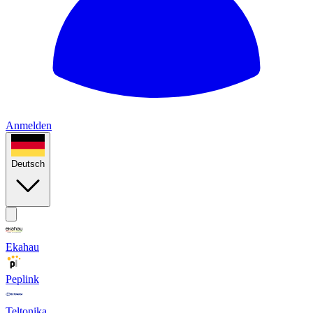
Anmelden
Deutsch
Ekahau
Peplink
Teltonika